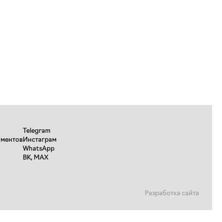
Telegram
аментов
Инстаграм
WhatsApp
ВК
,
MAX
Разработка сайта