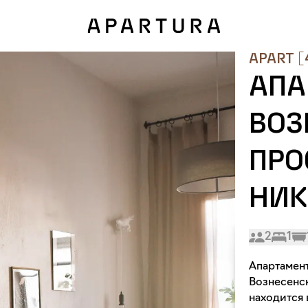
APART
[
АПА
ВОЗ
ПРО
НИК
2
1
Апартамент
Вознесенс
находится 