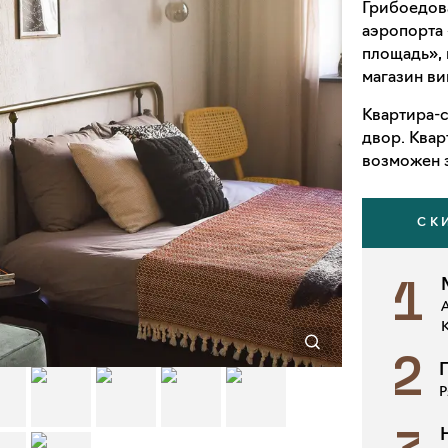
Грибоедова
аэропорта 
площадь», 
магазин ви
Квартира-с
двор. Ква
возможен з
СК
1
2
Р